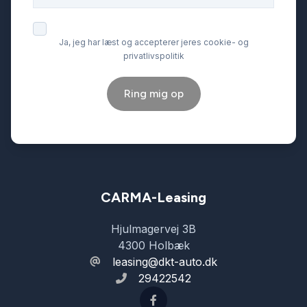
Ja, jeg har læst og accepterer jeres cookie- og
privatlivspolitik
Ring mig op
CARMA-Leasing
Hjulmagervej 3B
4300 Holbæk
leasing@dkt-auto.dk
29422542